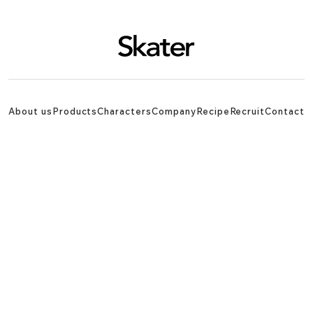
About us
Products
Characters
Company
Recipe
Recruit
Contact