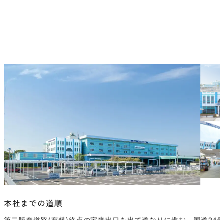
本社までの道順
第二阪奈道路(有料)終点の宝来出口を出て道なりに進む。国道2