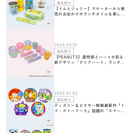
製品紹介
【トムとジェリー】スケーターから発
売のお出かけやランチタイムを楽しく
彩る「トムとジェリー/CUTE」シリー
ズのランチグッズが6月24日(水)～ワ
ンズテラスで、先行販売開始！
2026.03.10
製品紹介
【PEANUTS】透明感とハートが彩る
新デザイン「クリアハート」ランチグ
ッズがスケーターから登場！
2026.07.02
製品紹介
ディズニー＆ピクサー映画最新作『ト
イ・ストーリー５』話題の「スマーテ
ィー・パンツ」など人気キャラクター
たちのダイカットラバーコースターが
スケーターから新登場！