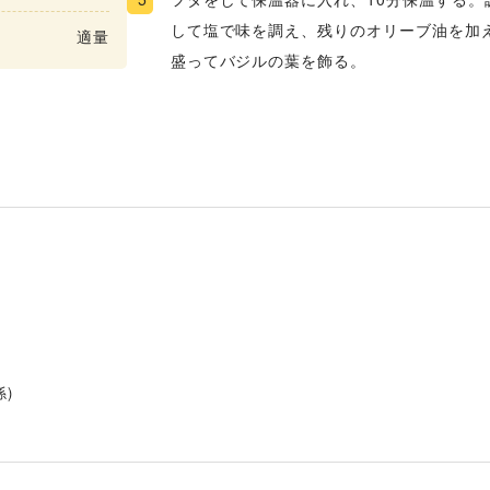
して塩で味を調え、残りのオリーブ油を加
適量
盛ってバジルの葉を飾る。
係)