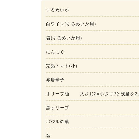
するめいか
白ワイン(するめいか用)
塩(するめいか用)
にんにく
完熟トマト(小)
赤唐辛子
オリーブ油
大さじ2※小さじ2と残量を
黒オリーブ
バジルの葉
塩