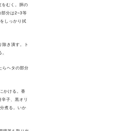
皮をむく。胴の
部分は2~3等
気をしっかり拭
り除き潰す。ト
る。
たらヘタの部分
。
火にかける。香
唐辛子、黒オリ
5分煮る。いか
調理器を取り出