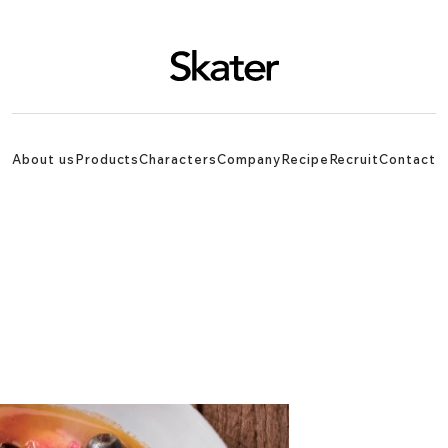
About us
Products
Characters
Company
Recipe
Recruit
Contact