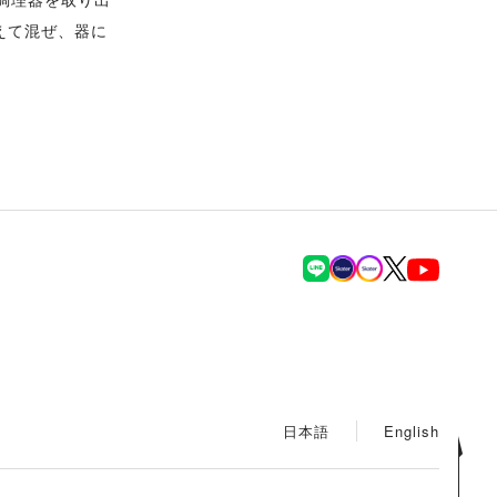
えて混ぜ、器に
日本語
English