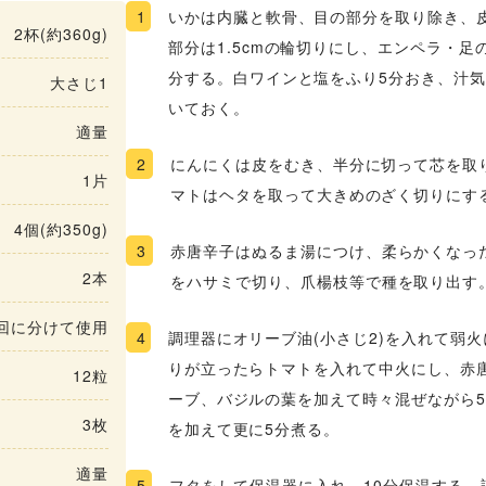
1
いかは内臓と軟骨、目の部分を取り除き、
2杯(約360g)
部分は1.5cmの輪切りにし、エンペラ・足の
分する。白ワインと塩をふり5分おき、汁
大さじ1
いておく。
適量
2
にんにくは皮をむき、半分に切って芯を取
1片
マトはヘタを取って大きめのざく切りにす
4個(約350g)
3
赤唐辛子はぬるま湯につけ、柔らかくなっ
2本
をハサミで切り、爪楊枝等で種を取り出す
2回に分けて使用
4
調理器にオリーブ油(小さじ2)を入れて弱
りが立ったらトマトを入れて中火にし、赤
12粒
ーブ、バジルの葉を加えて時々混ぜながら
3枚
を加えて更に5分煮る。
適量
5
フタをして保温器に入れ、10分保温する。