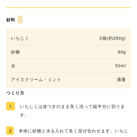
材料
いちじく
3個(約280g)
砂糖
80g
水
50ml
アイスクリーム・ミント
適量
つくり方
1
いちじくは皮つきのまま良く洗って縦半分に切りま
す。
2
本体に砂糖と水を入れて良く混ぜ合わせます。いちじ