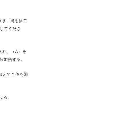
分置き、湯を捨て
用してくださ
入れ、（A）を
4分加熱する。
加えて全体を混
ふる。