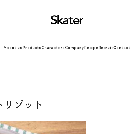
About us
Products
Characters
Company
Recipe
Recruit
Contact
トリゾット