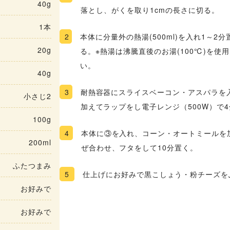
40g
落とし、がくを取り1cmの長さに切る。
1本
2
本体に分量外の熱湯(500ml)を入れ1～2
20g
る。※熱湯は沸騰直後のお湯(100℃)を使
い。
40g
3
耐熱容器にスライスベーコン・アスパラを
小さじ2
加えてラップをし電子レンジ（500W）で
100g
4
本体に③を入れ、コーン・オートミールを
200ml
ぜ合わせ、フタをして10分置く。
ふたつまみ
5
仕上げにお好みで黒こしょう・粉チーズを
お好みで
お好みで