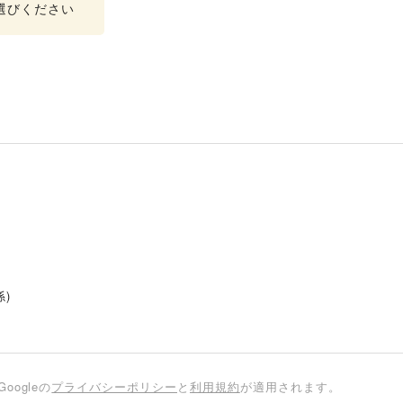
選びください
係)
oogleの
プライバシーポリシー
と
利用規約
が適用されます。