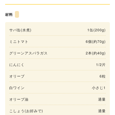
材料
サバ缶(水煮)
1缶(200g)
ミニトマト
6個(約70g)
グリーンアスパラガス
2本(約40g)
にんにく
1/2片
オリーブ
6粒
白ワイン
小さじ1
オリーブ油
適量
こしょう(お好みで)
適量