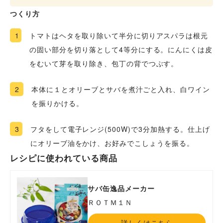
つくり方
1
トマトはヘタを取り除いて半分に切りアスパラは根元
の固い部分を切り落として4等分にする。にんにくは皮
をむいて芽を取り除き、包丁の背でつぶす。
2
本体に１とオリーブとサバを煮汁ごと入れ、白ワイン
を振りかける。
3
フタをして電子レンジ(500W)で3分加熱する。仕上げ
にオリーブ油をかけ、お好みでこしょうを振る。
レシピに使われている商品
サバ缶逸品メーカー
ＲＯＴＭ１Ｎ
詳しくはこちら