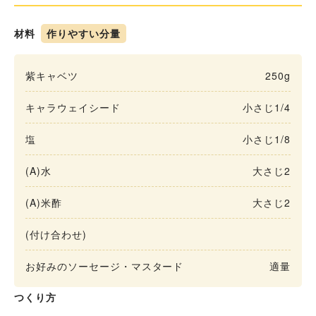
材料
作りやすい分量
紫キャベツ
250g
キャラウェイシード
小さじ1/4
塩
小さじ1/8
(A)水
大さじ2
(A)米酢
大さじ2
(付け合わせ)
お好みのソーセージ・マスタード
適量
つくり方