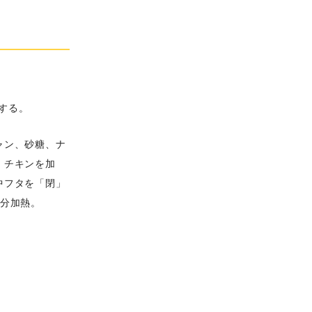
する。
ャン、砂糖、ナ
。チキンを加
中フタを「閉」
5分加熱。