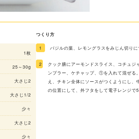
つくり方
1
バジルの葉、レモングラスをみじん切りに
1枚
2
クック膳にアーモンドスライス、コチュジ
25～30g
ンプラー、ケチャップ、①を入れて混ぜる
大さじ2
え、チキン全体にソースがつくようにし、
の位置にして、外フタをして電子レンジで
大さじ1/2
少々
大さじ2
少々