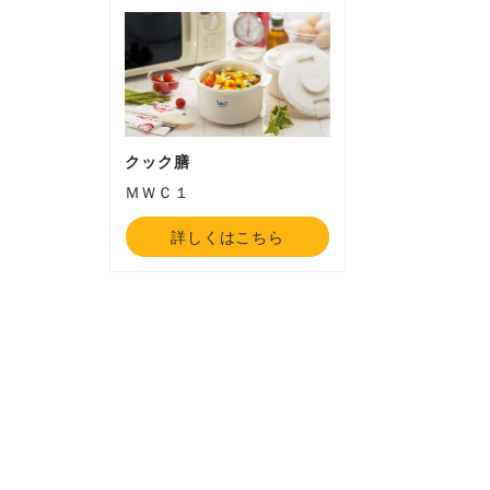
クック膳
ＭＷＣ１
詳しくはこちら