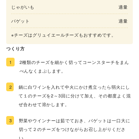
じゃがいも
適量
バゲット
適量
※チーズはグリュイエールチーズもおすすめです。
つくり方
1
2種類のチーズを細かく切ってコーンスターチをまん
べんなくまぶします。
2
鍋に白ワインを入れて中火にかけ煮立ったら弱火にし
て１のチーズを2～3回に分けて加え、その都度よく混
ぜ合わせて溶かします。
3
野菜やウインナーは茹でておき、バゲットは一口大に
切って２のチーズをつけながらお召し上がりくださ
い。