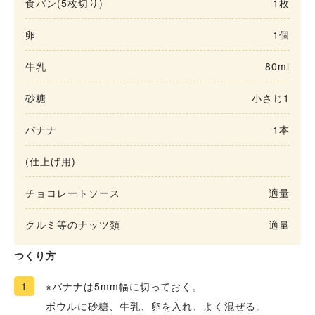
食パン(5枚切り)
1枚
卵
1個
牛乳
80ml
砂糖
小さじ1
バナナ
1本
(仕上げ用)
チョコレートソース
適量
クルミ等のナッツ類
適量
つくり方
1
※バナナは5mm幅に切っておく。
ボウルに砂糖、牛乳、卵を入れ、よく混ぜる。