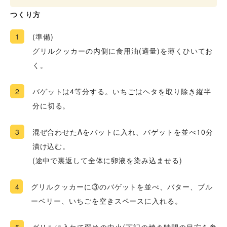
つくり方
1
(準備)
グリルクッカーの内側に食用油(適量)を薄くひいてお
く。
2
バゲットは4等分する。いちごはヘタを取り除き縦半
分に切る。
3
混ぜ合わせたAをバットに入れ、バゲットを並べ10分
漬け込む。
(途中で裏返して全体に卵液を染み込ませる)
4
グリルクッカーに③のバゲットを並べ、バター、ブル
ーベリー、いちごを空きスペースに入れる。