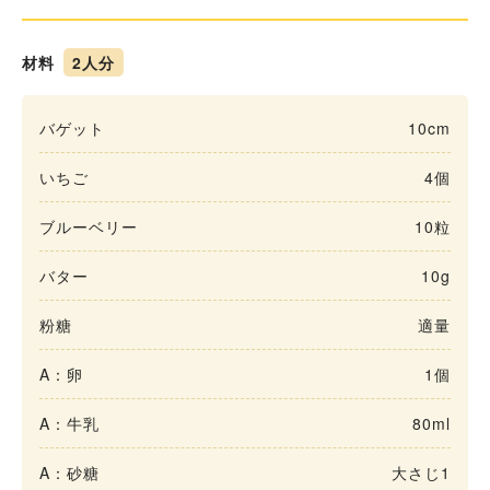
材料
2人分
バゲット
10cm
いちご
4個
ブルーベリー
10粒
バター
10g
粉糖
適量
A：卵
1個
A：牛乳
80ml
A：砂糖
大さじ1