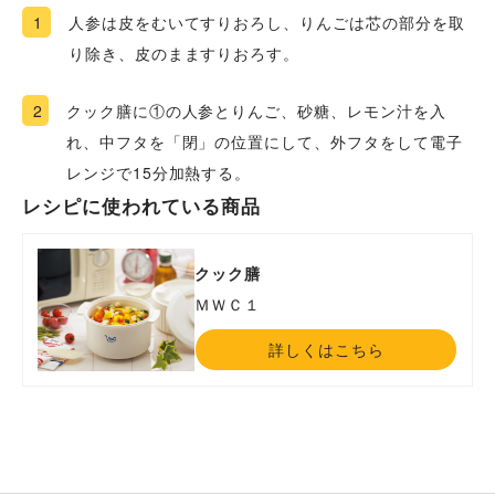
1
人参は皮をむいてすりおろし、りんごは芯の部分を取
り除き、皮のまますりおろす。
2
クック膳に①の人参とりんご、砂糖、レモン汁を入
れ、中フタを「閉」の位置にして、外フタをして電子
レンジで15分加熱する。
レシピに使われている商品
クック膳
ＭＷＣ１
詳しくはこちら