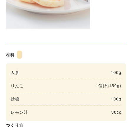
材料
人参
100g
りんご
1個(約150g)
砂糖
100g
レモン汁
30cc
つくり方