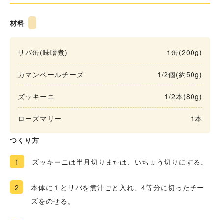
材料
サバ缶(味噌煮)
1缶(200g)
カマンベールチーズ
1/2個(約50g)
ズッキーニ
1/2本(80g)
ローズマリー
1本
つくり方
1
ズッキーニは半月切りまたは、いちょう切りにする。
2
本体に１とサバを煮汁ごと入れ、4等分に切ったチー
ズをのせる。