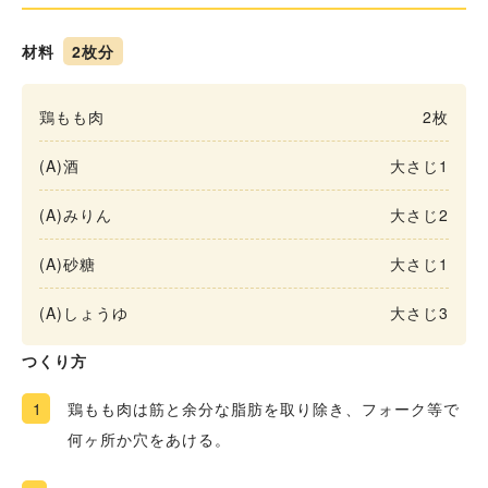
材料
2枚分
鶏もも肉
2枚
(A)酒
大さじ1
(A)みりん
大さじ2
(A)砂糖
大さじ1
(A)しょうゆ
大さじ3
つくり方
1
鶏もも肉は筋と余分な脂肪を取り除き、フォーク等で
何ヶ所か穴をあける。