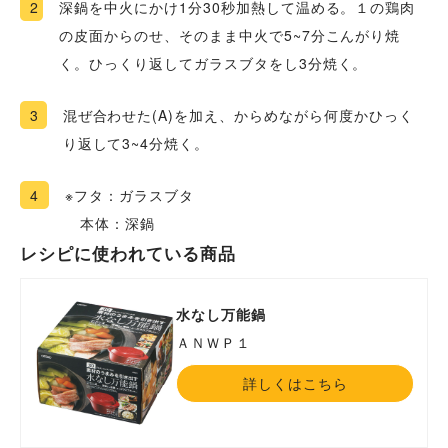
2
深鍋を中火にかけ1分30秒加熱して温める。１の鶏肉
の皮面からのせ、そのまま中火で5~7分こんがり焼
く。ひっくり返してガラスブタをし3分焼く。
3
混ぜ合わせた(A)を加え、からめながら何度かひっく
り返して3~4分焼く。
4
※フタ：ガラスブタ
本体：深鍋
レシピに使われている商品
水なし万能鍋
ＡＮＷＰ１
詳しくはこちら