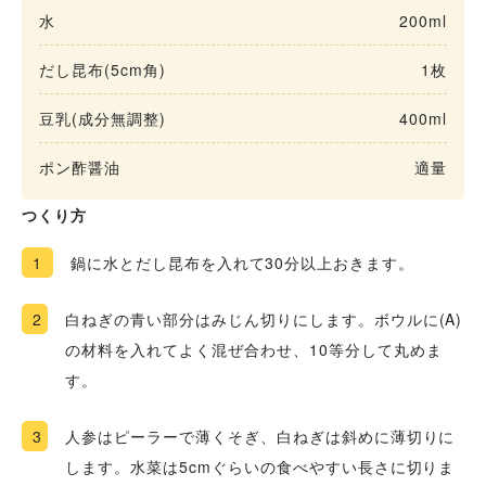
水
200ml
だし昆布(5cm角)
1枚
豆乳(成分無調整)
400ml
ポン酢醤油
適量
つくり方
1
鍋に水とだし昆布を入れて30分以上おきます。
2
白ねぎの青い部分はみじん切りにします。ボウルに(A)
の材料を入れてよく混ぜ合わせ、10等分して丸めま
す。
3
人参はピーラーで薄くそぎ、白ねぎは斜めに薄切りに
します。水菜は5cmぐらいの食べやすい長さに切りま