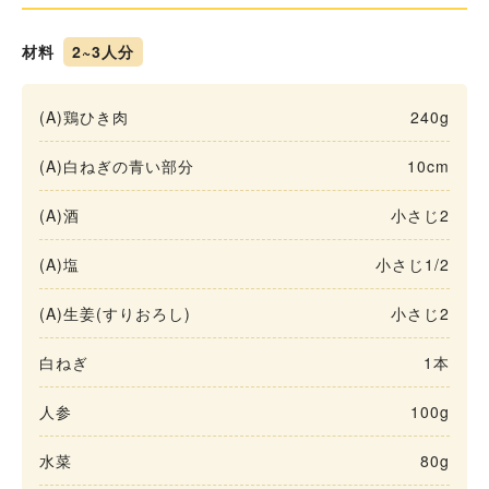
材料
2~3人分
(A)鶏ひき肉
240g
(A)白ねぎの青い部分
10cm
(A)酒
小さじ2
(A)塩
小さじ1/2
(A)生姜(すりおろし)
小さじ2
白ねぎ
1本
人参
100g
水菜
80g