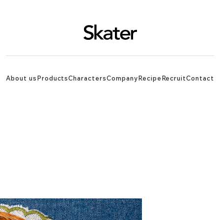
About us
Products
Characters
Company
Recipe
Recruit
Contact